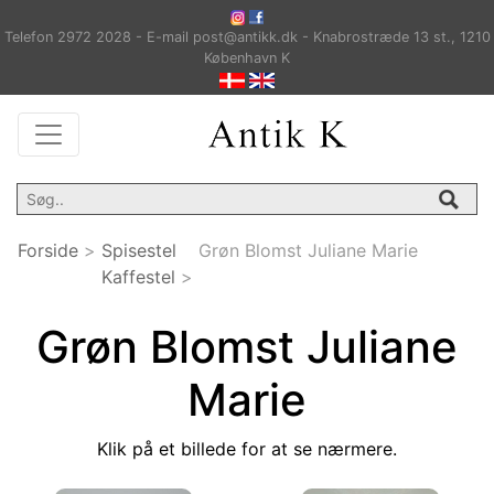
Telefon 2972 2028 - E-mail post@antikk.dk - Knabrostræde 13 st., 1210
København K
Forside
>
Spisestel
Grøn Blomst Juliane Marie
Kaffestel
>
Grøn Blomst Juliane
Marie
Klik på et billede for at se nærmere.