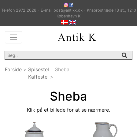
Telefon 2972 2028 - E-mail post@antikk.dk - Knabrostræde 13 st., 1210
København K
Forside
>
Spisestel
Sheba
Kaffestel
>
Sheba
Klik på et billede for at se nærmere.