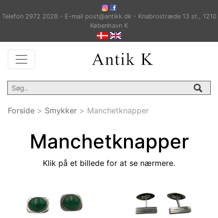
Telefon 2972 2028 - E-mail post@antikk.dk - Knabrostræde 13 st., 1210
København K
Forside
>
Smykker
>
Manchetknapper
Manchetknapper
Klik på et billede for at se nærmere.