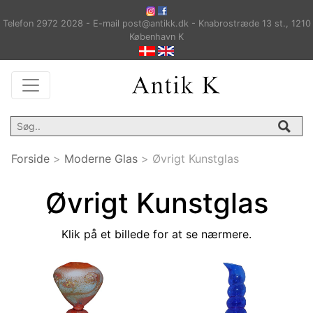
Telefon 2972 2028 - E-mail post@antikk.dk - Knabrostræde 13 st., 1210
København K
Forside
>
Moderne Glas
>
Øvrigt Kunstglas
Øvrigt Kunstglas
Klik på et billede for at se nærmere.