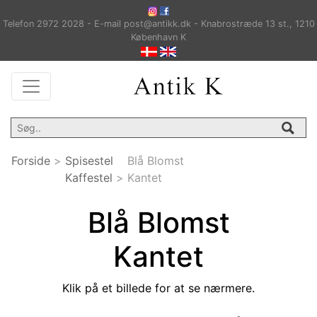
Telefon 2972 2028 - E-mail post@antikk.dk - Knabrostræde 13 st., 1210
København K
Forside
>
Spisestel
Blå Blomst
Kaffestel
>
Kantet
Blå Blomst
Kantet
Klik på et billede for at se nærmere.