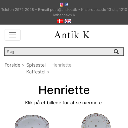
Telefon 2972 2028 - E-mail post@antikk.dk - Knabrostræde 13 st., 1210
København K
Forside
>
Spisestel
Henriette
Kaffestel
>
Henriette
Klik på et billede for at se nærmere.