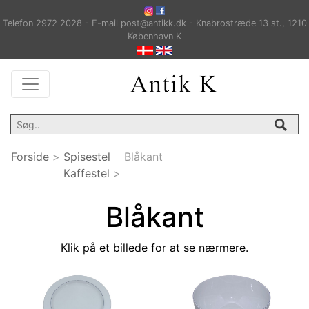
Telefon 2972 2028 - E-mail post@antikk.dk - Knabrostræde 13 st., 1210
København K
Forside
>
Spisestel
Blåkant
Kaffestel
>
Blåkant
Klik på et billede for at se nærmere.