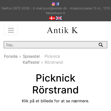
Telefon 2972 2028 - E-mail post@antikk.dk - Knabrostræde 13 st., 1210
København K
Forside
>
Spisestel
Picknick
Kaffestel
>
Rörstrand
Picknick
Rörstrand
Klik på et billede for at se nærmere.