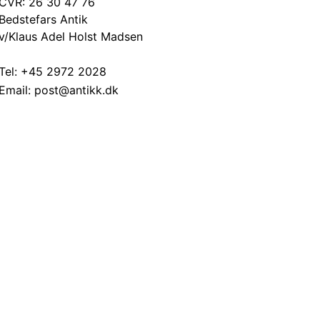
CVR: 26 30 47 76
Bedstefars Antik
v/Klaus Adel Holst Madsen
Tel:
+45 2972 2028
Email:
post@antikk.dk