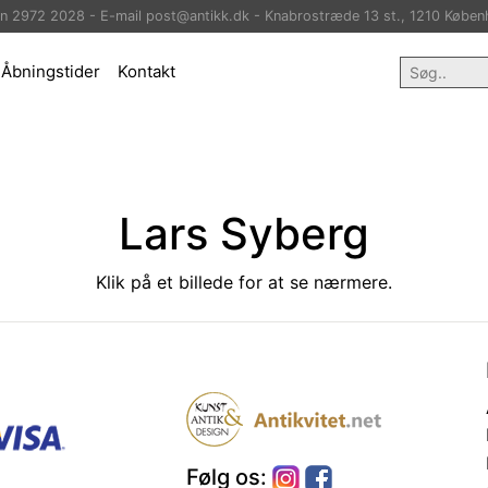
on 2972 2028 - E-mail post@antikk.dk - Knabrostræde 13 st., 1210 Køben
Åbningstider
Kontakt
Lars Syberg
Klik på et billede for at se nærmere.
Følg os: