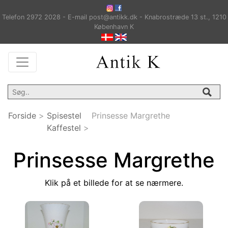
Telefon 2972 2028 - E-mail post@antikk.dk - Knabrostræde 13 st., 1210
København K
Forside
>
Spisestel
Prinsesse Margrethe
Kaffestel
>
Prinsesse Margrethe
Klik på et billede for at se nærmere.