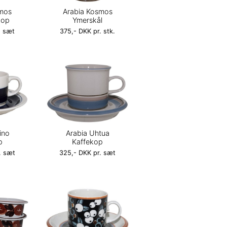
smos
Arabia Kosmos
kop
Ymerskål
. sæt
375,- DKK pr. stk.
ino
Arabia Uhtua
p
Kaffekop
. sæt
325,- DKK pr. sæt