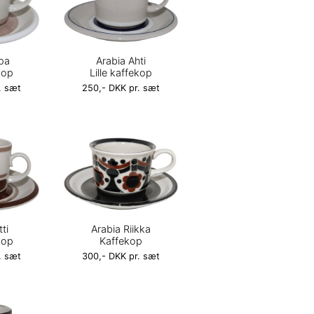
pa
Arabia Ahti
kop
Lille kaffekop
. sæt
250,- DKK pr. sæt
tti
Arabia Riikka
kop
Kaffekop
. sæt
300,- DKK pr. sæt