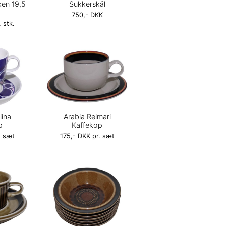
ken 19,5
Sukkerskål
750,- DKK
 stk.
iina
Arabia Reimari
p
Kaffekop
. sæt
175,- DKK pr. sæt