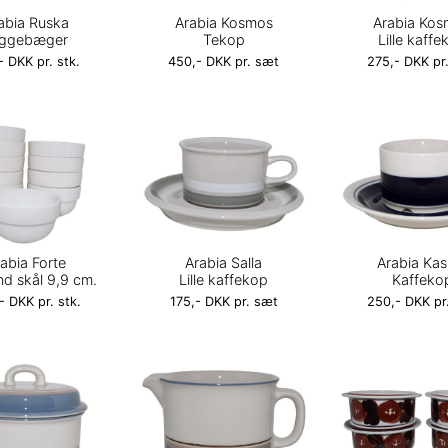
abia Ruska
Arabia Kosmos
Arabia Ko
ggebæger
Tekop
Lille kaffe
- DKK pr. stk.
450,- DKK pr. sæt
275,- DKK pr
abia Forte
Arabia Salla
Arabia Kas
und skål 9,9 cm.
Lille kaffekop
Kaffeko
- DKK pr. stk.
175,- DKK pr. sæt
250,- DKK pr