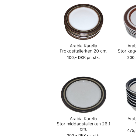
Arabia Karelia
Ara
Frokosttallerken 20 cm.
Stor kag
100,- DKK pr. stk.
200,
Arabia Karelia
Ara
Stor middagstallerken 26,1
cm.
475,
200,- DKK pr. stk.