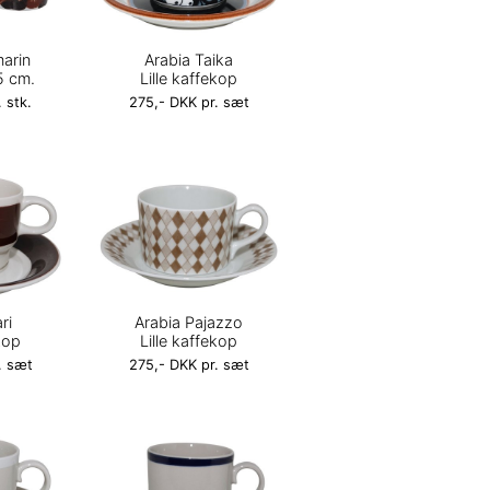
arin
Arabia Taika
,5 cm.
Lille kaffekop
 stk.
275,- DKK pr. sæt
ri
Arabia Pajazzo
kop
Lille kaffekop
. sæt
275,- DKK pr. sæt