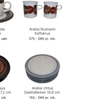
elia
Arabia Rosmarin
p
Kaffekrus
. sæt
575,- DKK pr. stk.
aya
Arabia Uhtua
17,2 cm.
Salattallerken 19,8 cm.
 stk.
150,- DKK pr. stk.