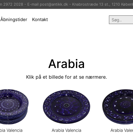
on 2972 2028 - E-mail post@antikk.dk - Knabrostræde 13 st., 1210 Køben
Åbningstider
Kontakt
Arabia
Klik på et billede for at se nærmere.
bia Valencia
Arabia Valencia
Arabia Vale