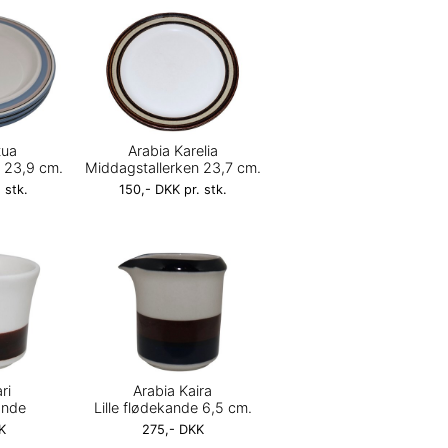
tua
Arabia Karelia
 23,9 cm.
Middagstallerken 23,7 cm.
 stk.
150,- DKK pr. stk.
ri
Arabia Kaira
kande
Lille flødekande 6,5 cm.
K
275,- DKK