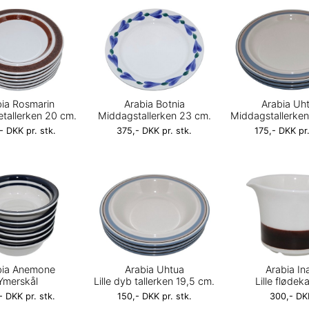
bia Rosmarin
Arabia Botnia
Arabia Uh
etallerken 20 cm.
Middagstallerken 23 cm.
Middagstallerken
- DKK pr. stk.
375,- DKK pr. stk.
175,- DKK pr.
bia Anemone
Arabia Uhtua
Arabia Ina
Ymerskål
Lille dyb tallerken 19,5 cm.
Lille fløde
- DKK pr. stk.
150,- DKK pr. stk.
300,- DK