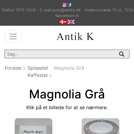
Telefon 2972 2028 - E-mail post@antikk.dk - Knabrostræde 13 st., 1210
København K
Forside
>
Spisestel
Magnolia Grå
Kaffestel
>
Magnolia Grå
Klik på et billede for at se nærmere.