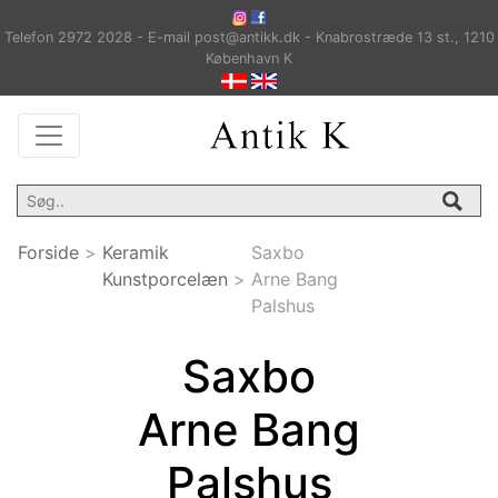
Telefon 2972 2028 - E-mail post@antikk.dk - Knabrostræde 13 st., 1210
København K
Forside
>
Keramik
Saxbo
Kunstporcelæn
>
Arne Bang
Palshus
Saxbo
Arne Bang
Palshus