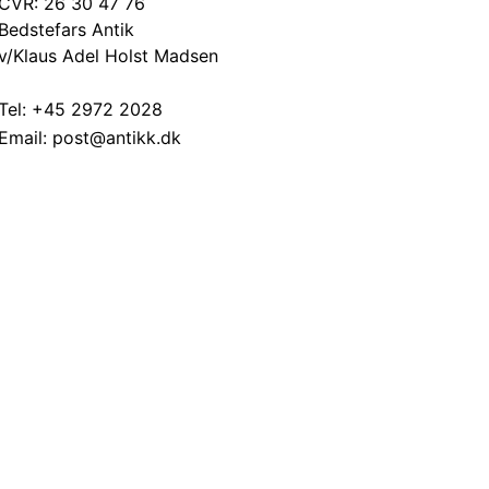
CVR: 26 30 47 76
Bedstefars Antik
v/Klaus Adel Holst Madsen
Tel:
+45 2972 2028
Email:
post@antikk.dk