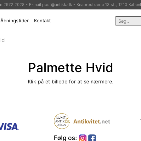
on 2972 2028 - E-mail post@antikk.dk - Knabrostræde 13 st., 1210 Køben
Åbningstider
Kontakt
id
Palmette Hvid
Klik på et billede for at se nærmere.
Følg os: