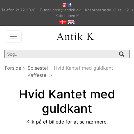
Telefon 2972 2028 - E-mail post@antikk.dk - Knabrostræde 13 st., 1210
København K
Forside
>
Spisestel
Hvid Kantet med guldkant
Kaffestel
>
Hvid Kantet med
guldkant
Klik på et billede for at se nærmere.