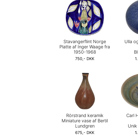
Stavangerflint Norge
Ulla o
Platte af Inger Waage fra
1950-1968
Bl
750,- DKK
1
Rörstrand keramik
Carl 
Miniature vase af Bertil
Lundgren
Unik 
675,- DKK
1