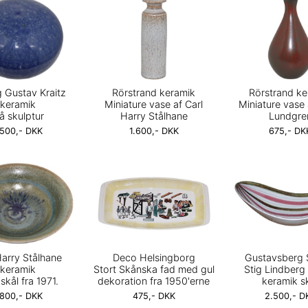
g Gustav Kraitz
Rörstrand keramik
Rörstrand ke
keramik
Miniature vase af Carl
Miniature vase a
å skulptur
Harry Stålhane
Lundgre
.500,- DKK
1.600,- DKK
675,- DK
Harry Stålhane
Deco Helsingborg
Gustavsberg 
keramik
Stort Skånska fad med gul
Stig Lindberg 
skål fra 1971.
dekoration fra 1950'erne
keramik s
.800,- DKK
475,- DKK
2.500,- D