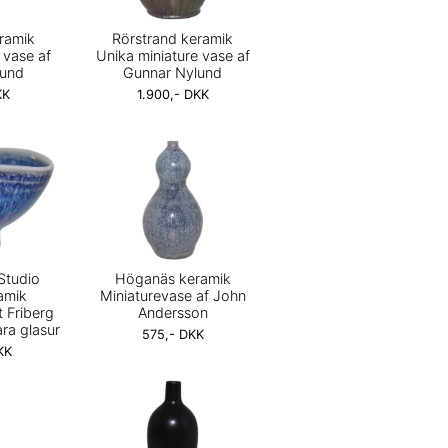
ramik
Rörstrand keramik
 vase af
Unika miniature vase af
lund
Gunnar Nylund
KK
1.900,- DKK
Studio
Höganäs keramik
amik
Miniaturevase af John
t Friberg
Andersson
ara glasur
575,- DKK
KK