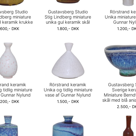
vsberg Studio
Gustavsberg Studio
Rörstrand ke
ndberg miniature
Stig Lindberg miniature
Unika miniature
l keramik krukke
unika gul keramik skål
Gunnar Ny
.600,- DKK
1.800,- DKK
1.200,- D
trand keramik
Rörstrand keramik
Gustavsberg 
 tidlig miniature
Unika og tidlig miniature
Sverige ker
f Gunnar Nylund
vase af Gunnar Nylund
Miniature Bernd
skål med blå ani
.200,- DKK
1.500,- DKK
2.500,- D