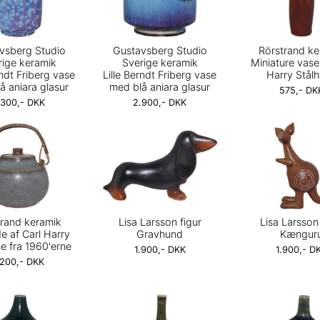
vsberg Studio
Gustavsberg Studio
Rörstrand ke
rige keramik
Sverige keramik
Miniature vase
rndt Friberg vase
Lille Berndt Friberg vase
Harry Stål
å aniara glasur
med blå aniara glasur
575,- DK
.300,- DKK
2.900,- DKK
trand keramik
Lisa Larsson figur
Lisa Larsson
e af Carl Harry
Gravhund
Kængur
e fra 1960'erne
1.900,- DKK
1.900,- D
.200,- DKK