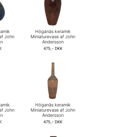
ramik
Höganäs keramik
af John
Miniaturevase af John
on
Andersson
K
475,- DKK
ramik
Höganäs keramik
af John
Miniaturevase af John
on
Andersson
K
475,- DKK