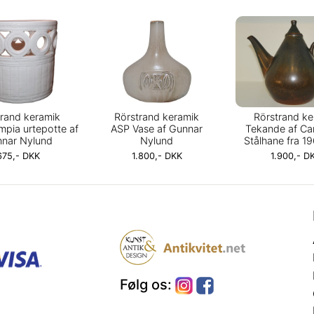
trand keramik
Rörstrand keramik
Rörstrand ke
mpia urtepotte af
ASP Vase af Gunnar
Tekande af Car
nar Nylund
Nylund
Stålhane fra 1
675,- DKK
1.800,- DKK
1.900,- D
Følg os: