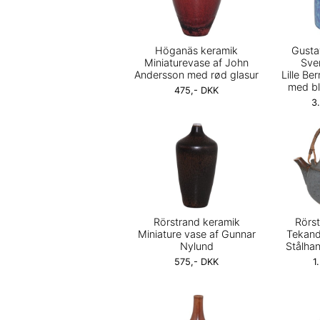
Höganäs keramik
Gusta
Miniaturevase af John
Sve
Andersson med rød glasur
Lille Be
med bl
475,- DKK
3
Rörstrand keramik
Rörs
Miniature vase af Gunnar
Tekand
Nylund
Stålhan
575,- DKK
1