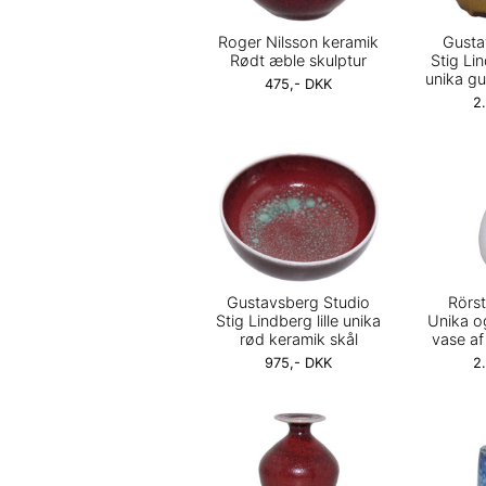
Roger Nilsson keramik
Gusta
Rødt æble skulptur
Stig Li
unika gu
475,- DKK
2
Gustavsberg Studio
Rörs
Stig Lindberg lille unika
Unika og
rød keramik skål
vase a
975,- DKK
2