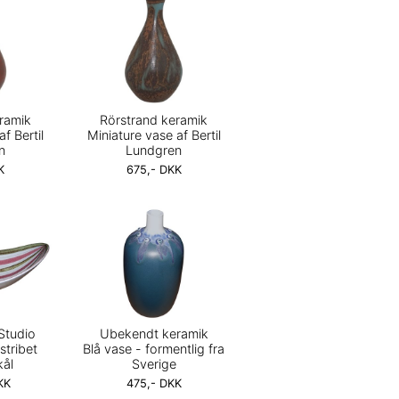
ramik
Rörstrand keramik
f Bertil
Miniature vase af Bertil
n
Lundgren
K
675,- DKK
Studio
Ubekendt keramik
stribet
Blå vase - formentlig fra
kål
Sverige
KK
475,- DKK