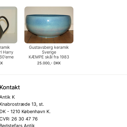
ramik
Gustavsberg keramik
l Harry
Sverige
960'erne
KÆMPE skål fra 1983
KK
25.000,- DKK
Kontakt
Antik K
Knabrostræde 13, st.
DK - 1210 København K.
CVR: 26 30 47 76
Bedstefars Antik