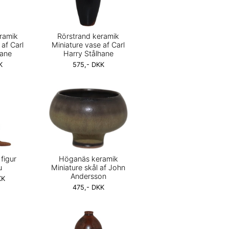
ramik
Rörstrand keramik
 af Carl
Miniature vase af Carl
hane
Harry Stålhane
K
575,- DKK
 figur
Höganäs keramik
u
Miniature skål af John
Andersson
KK
475,- DKK