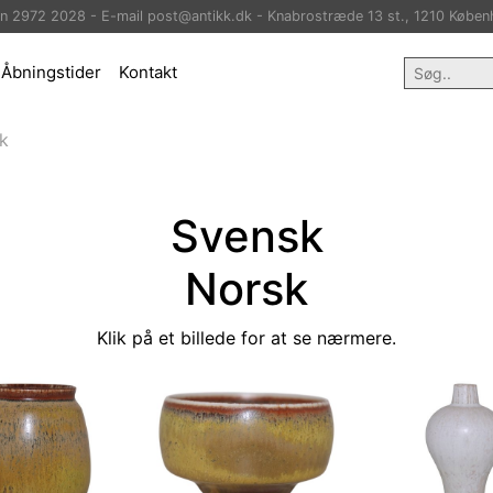
on 2972 2028 - E-mail post@antikk.dk - Knabrostræde 13 st., 1210 Køben
Åbningstider
Kontakt
k
Svensk
Norsk
Klik på et billede for at se nærmere.