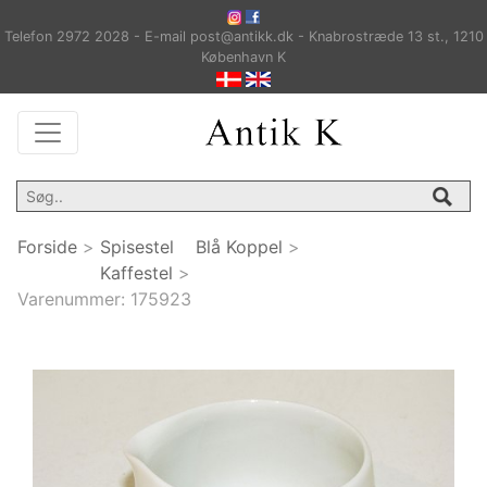
Telefon 2972 2028 - E-mail post@antikk.dk - Knabrostræde 13 st., 1210
København K
Forside
>
Spisestel
Blå Koppel
>
Kaffestel
>
Varenummer:
175923