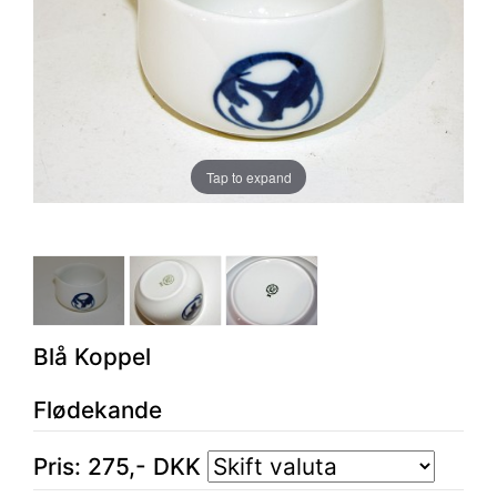
Tap to expand
Blå Koppel
Flødekande
Pris:
275
,-
DKK