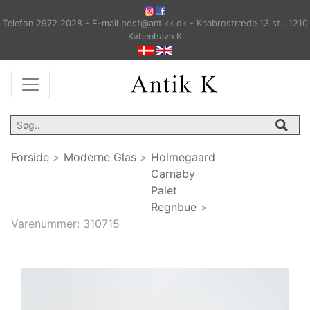
Telefon 2972 2028 - E-mail post@antikk.dk - Knabrostræde 13 st., 1210
København K
Forside
>
Moderne Glas
>
Holmegaard
Carnaby
Palet
Regnbue
>
Varenummer:
310715