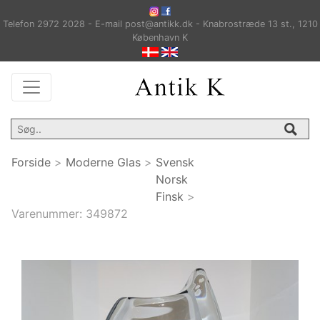
Telefon 2972 2028 - E-mail post@antikk.dk - Knabrostræde 13 st., 1210
København K
Forside
>
Moderne Glas
>
Svensk
Norsk
Finsk
>
Varenummer:
349872