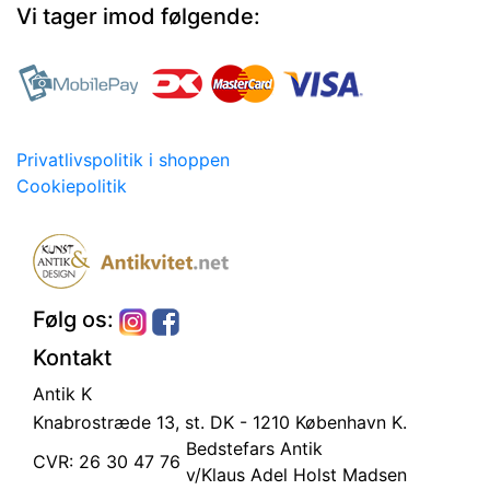
Vi tager imod følgende:
Privatlivspolitik i shoppen
Cookiepolitik
Følg os:
Kontakt
Antik K
Knabrostræde 13, st.
DK - 1210 København K.
Bedstefars Antik
CVR: 26 30 47 76
v/Klaus Adel Holst Madsen