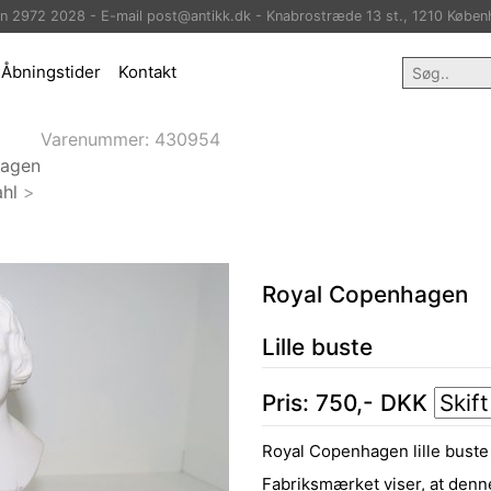
on 2972 2028 - E-mail post@antikk.dk - Knabrostræde 13 st., 1210 Køben
Åbningstider
Kontakt
Varenummer:
430954
hagen
hl
>
Royal Copenhagen
Lille buste
Pris:
750
,-
DKK
Royal Copenhagen lille buste i
Fabriksmærket viser, at denn