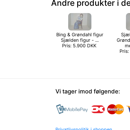
Andre produkter i d
Bing & Grøndahl figur
Sjæ
Sjælden figur - ...
Grønd
Pris: 5.900 DKK
me
Pris
Vi tager imod følgende:
Privatlivspolitik i shoppen