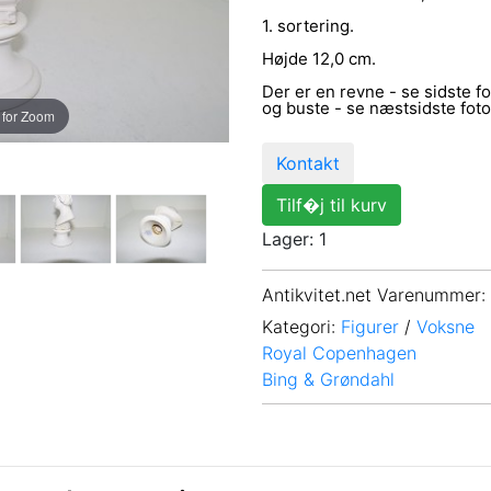
1. sortering.
Højde 12,0 cm.
Der er en revne - se sidste f
og buste - se næstsidste foto. 
 for Zoom
Kontakt
Tilf�j til kurv
Lager: 1
Antikvitet.net Varenummer
:
Kategori:
Figurer
/
Voksne
Royal Copenhagen
Bing & Grøndahl