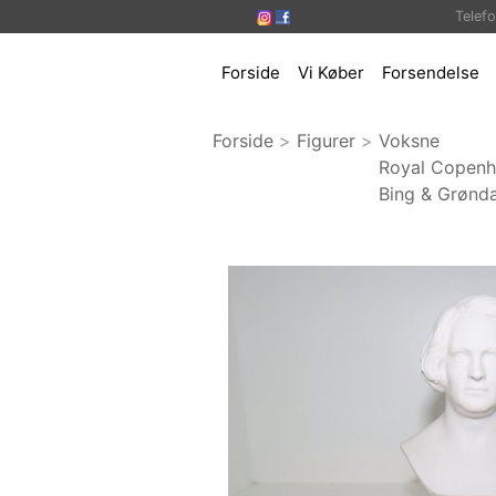
Telef
Forside
Vi Køber
Forsendelse
Forside
>
Figurer
>
Voksne
Royal Copen
Bing & Grønda