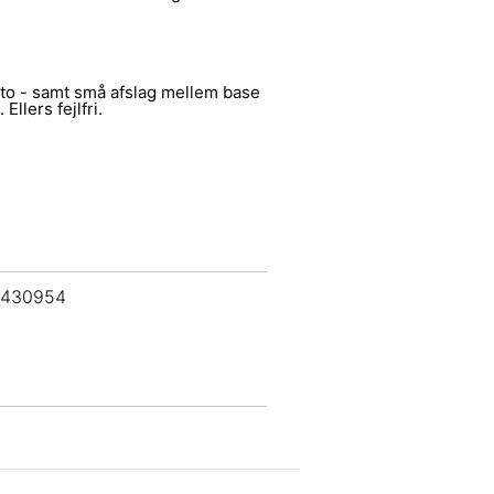
oto - samt små afslag mellem base
Ellers fejlfri.
 430954