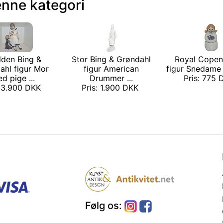
enne kategori
lden Bing &
Stor Bing & Grøndahl
Royal Cope
ahl figur Mor
figur American
figur Snedame
d pige ...
Drummer ...
Pris: 775
: 3.900 DKK
Pris: 1.900 DKK
Følg os: