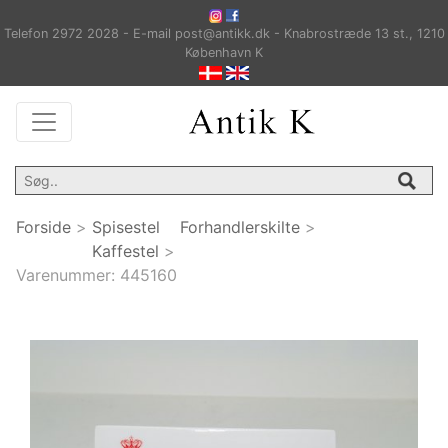
Telefon 2972 2028 - E-mail post@antikk.dk - Knabrostræde 13 st., 1210
København K
Forside
>
Spisestel
Forhandlerskilte
>
Kaffestel
>
Varenummer:
445160