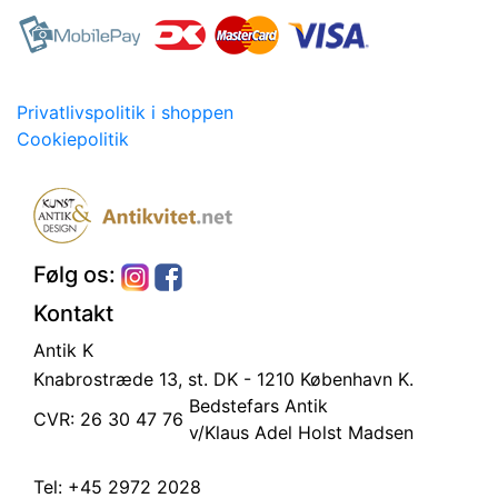
Privatlivspolitik i shoppen
Cookiepolitik
Følg os:
Kontakt
Antik K
Knabrostræde 13, st.
DK - 1210 København K.
Bedstefars Antik
CVR: 26 30 47 76
v/Klaus Adel Holst Madsen
Tel:
+45 2972 2028