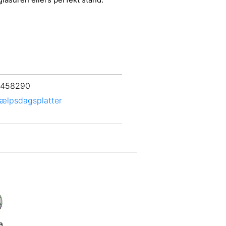
 458290
jælpsdagsplatter
a