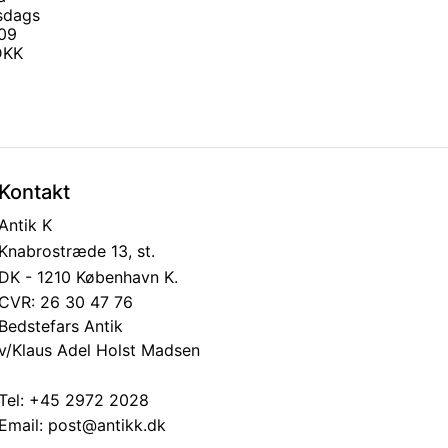
sdags
909
 DKK
Kontakt
Antik K
Knabrostræde 13, st.
DK - 1210 København K.
CVR: 26 30 47 76
Bedstefars Antik
v/Klaus Adel Holst Madsen
Tel:
+45 2972 2028
Email:
post@antikk.dk