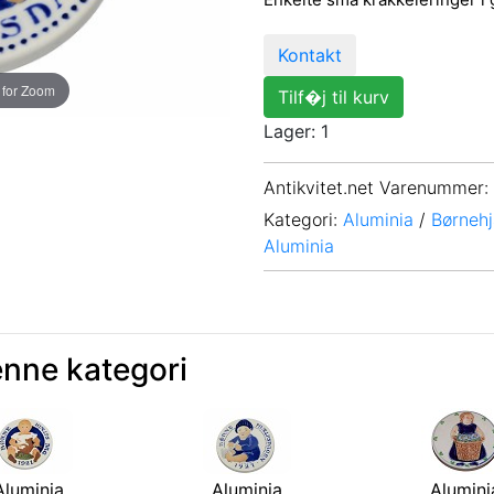
Kontakt
 for Zoom
Tilf�j til kurv
Lager: 1
Antikvitet.net Varenummer
:
Kategori:
Aluminia
/
Børneh
Aluminia
enne kategori
Aluminia
Aluminia
Alumini