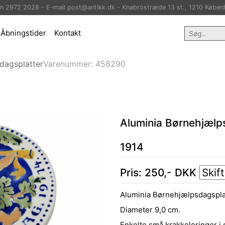
on 2972 2028 - E-mail post@antikk.dk - Knabrostræde 13 st., 1210 Køben
Åbningstider
Kontakt
dagsplatter
Varenummer:
458290
Aluminia Børnehjælp
1914
Pris:
250
,-
DKK
Aluminia Børnehjælpsdagsplat
Diameter 9,0 cm.
Enkelte små krakkeleringer i 