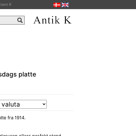
havn K
sdags platte
te fra 1914.
glasuren ellers perfekt stand.