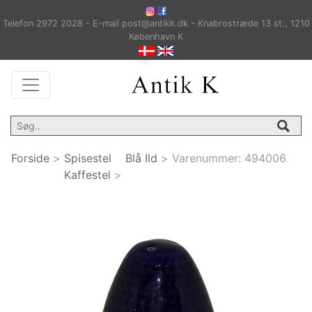
Telefon 2972 2028 - E-mail post@antikk.dk - Knabrostræde 13 st., 1210
København K
Forside
>
Spisestel
Blå Ild
>
Varenummer:
494006
Kaffestel
>