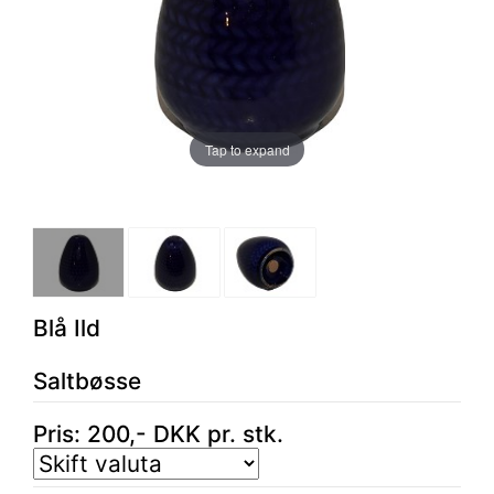
Tap to expand
Blå Ild
Saltbøsse
Pris:
200
,-
DKK
pr. stk.