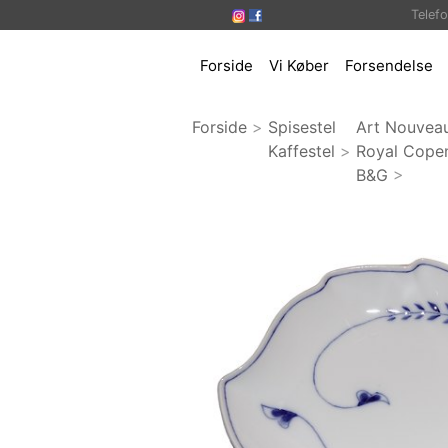
Telef
Forside
Vi Køber
Forsendelse
Forside
>
Spisestel
Art Nouvea
Kaffestel
>
Royal Cope
B&G
>