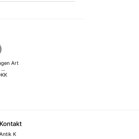
agen Art
...
 DKK
Kontakt
Antik K