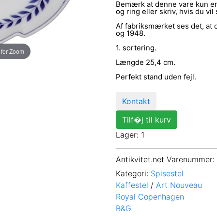
Bemærk at denne vare kun er 
og ring eller skriv, hvis du vil
Af fabriksmærket ses det, at
og 1948.
1. sortering.
 for Zoom
Længde 25,4 cm.
Perfekt stand uden fejl.
Kontakt
Tilf�j til kurv
Lager: 1
Antikvitet.net Varenummer
:
Kategori:
Spisestel
Kaffestel
/
Art Nouveau
Royal Copenhagen
B&G