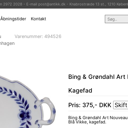
on 2972 2028 - E-mail post@antikk.dk - Knabrostræde 13 st., 1210 Køben
Åbningstider
Kontakt
u
Varenummer:
494526
nhagen
Bing & Grøndahl Art
Kagefad
Pris:
375
,-
DKK
Bing & Grøndahl Art Nouveau 
Blå Vikke, kagefad.