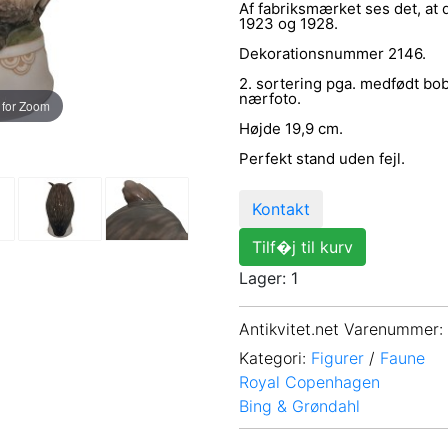
Af fabriksmærket ses det, at
1923 og 1928.
Dekorationsnummer 2146.
2. sortering pga. medfødt bob
nærfoto.
 for Zoom
Højde 19,9 cm.
Perfekt stand uden fejl.
Kontakt
Tilf�j til kurv
Lager: 1
Antikvitet.net Varenummer
:
Kategori:
Figurer
/
Faune
Royal Copenhagen
Bing & Grøndahl