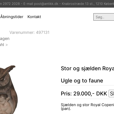
on 2972 2028 - E-mail post@antikk.dk - Knabrostræde 13 st., 1210 Køben
Åbningstider
Kontakt
Varenummer:
497131
hagen
hl
>
Stor og sjælden Roy
Ugle og to faune
Pris:
29.000
,-
DKK
Sjælden og stor Royal Copenh
(pan).