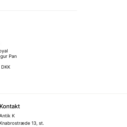
oyal
gur Pan
0 DKK
Kontakt
Antik K
Knabrostræde 13, st.