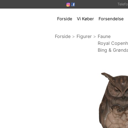
Telef
Forside
Vi Køber
Forsendelse
Forside
>
Figurer
>
Faune
Royal Copen
Bing & Grønda