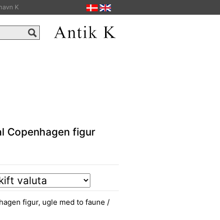
havn K
al Copenhagen figur
agen figur, ugle med to faune /