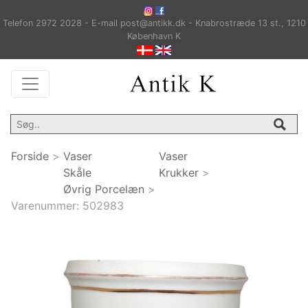
Telefon 2972 2028 - E-mail post@antikk.dk - Knabrostræde 13 st., 1210
København K
Forside
>
Vaser
Vaser
Skåle
Krukker
>
Øvrig Porcelæn
>
Varenummer:
502983