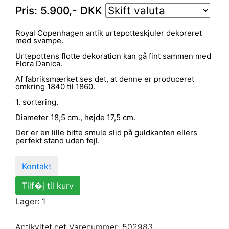
Pris:
5.900
,-
DKK
Royal Copenhagen antik urtepotteskjuler dekoreret
med svampe.
Urtepottens flotte dekoration kan gå fint sammen med
Flora Danica.
Af fabriksmærket ses det, at denne er produceret
omkring 1840 til 1860.
1. sortering.
Diameter 18,5 cm., højde 17,5 cm.
Der er en lille bitte smule slid på guldkanten ellers
perfekt stand uden fejl.
Kontakt
Tilf�j til kurv
Lager: 1
Antikvitet.net Varenummer
: 502983