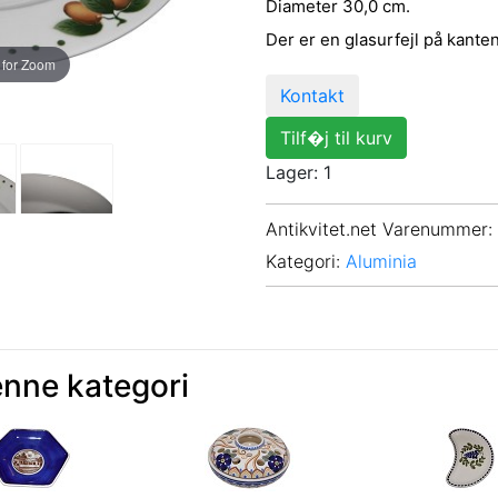
Diameter 30,0 cm.
Der er en glasurfejl på kanten,
 for Zoom
Kontakt
Tilf�j til kurv
Lager: 1
Antikvitet.net Varenummer
:
Kategori:
Aluminia
enne kategori