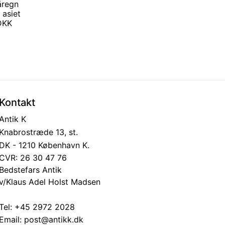
åregn
asiet
 DKK
Kontakt
Antik K
Knabrostræde 13, st.
DK - 1210 København K.
CVR: 26 30 47 76
Bedstefars Antik
v/Klaus Adel Holst Madsen
Tel:
+45 2972 2028
Email:
post@antikk.dk