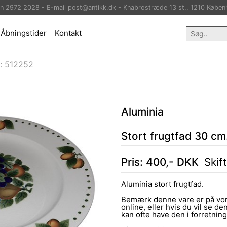
on 2972 2028 - E-mail post@antikk.dk - Knabrostræde 13 st., 1210 Køben
Åbningstider
Kontakt
:
512252
Aluminia
Stort frugtfad 30 cm
Pris:
400
,-
DKK
Aluminia stort frugtfad.
Bemærk denne vare er på vor
online, eller hvis du vil se den
kan ofte have den i forretni