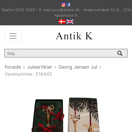
Telefon 2972 2028 - E-mail post@antikk.dk - Knabrostræde 13 st., 1210
København K
Forside
>
Juleartikler
>
Georg Jensen Jul
>
Varenummer:
516442