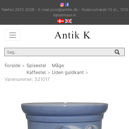
Telefon 2972 2028 - E-mail post@antikk.dk - Knabrostræde 13 st., 1210
København K
Forside
>
Spisestel
Måge
Kaffestel
>
Uden guldkant
>
Varenummer:
521017