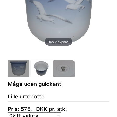
Tap to expand
Måge uden guldkant
Lille urtepotte
Pris:
575
,-
DKK
pr. stk.