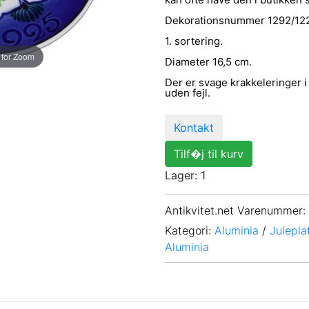
Dekorationsnummer 1292/12
1. sortering.
 for Zoom
Diameter 16,5 cm.
Der er svage krakkeleringer i
uden fejl.
Kontakt
Tilf�j til kurv
Lager: 1
Antikvitet.net Varenummer
:
Kategori:
Aluminia
/
Julepla
Aluminia