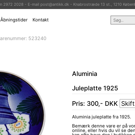
on 2972 2028 - E-mail post@antikk.dk - Knabrostræde 13 st., 1210 Køben
Åbningstider
Kontakt
arenummer:
523240
Aluminia
Juleplatte 1925
Pris:
300
,-
DKK
Aluminia juleplatte fra 1925.
Bemærk denne vare er på vor
online, eller hvis du vil se den
kan ofte have den i butikken