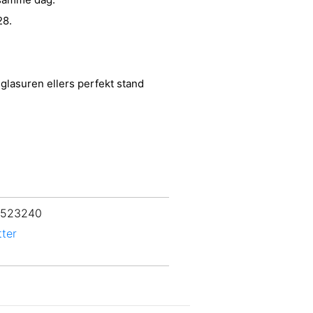
28.
 glasuren ellers perfekt stand
 523240
tter