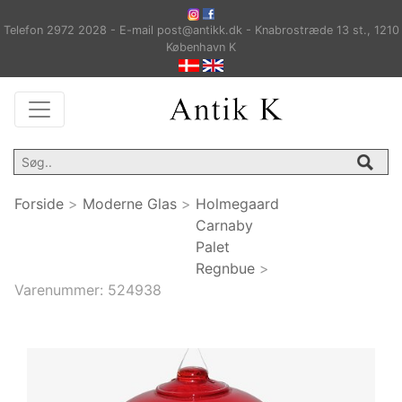
Telefon 2972 2028 - E-mail post@antikk.dk - Knabrostræde 13 st., 1210
København K
Forside
>
Moderne Glas
>
Holmegaard
Carnaby
Palet
Regnbue
>
Varenummer:
524938