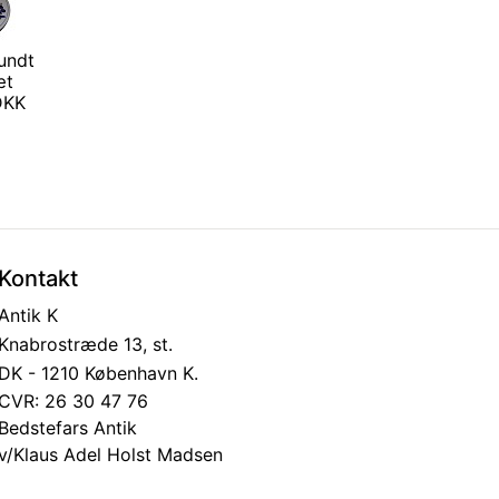
undt
æt
 DKK
Kontakt
Antik K
Knabrostræde 13, st.
DK - 1210 København K.
CVR: 26 30 47 76
Bedstefars Antik
v/Klaus Adel Holst Madsen