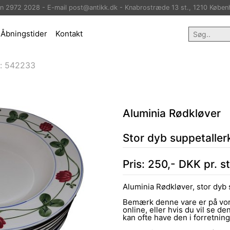
on 2972 2028 - E-mail post@antikk.dk - Knabrostræde 13 st., 1210 Køben
Åbningstider
Kontakt
:
542233
Aluminia Rødkløver
Stor dyb suppetaller
Pris:
250
,-
DKK
pr. s
Aluminia Rødkløver, stor dyb 
Bemærk denne vare er på vor
online, eller hvis du vil se den
kan ofte have den i forretni