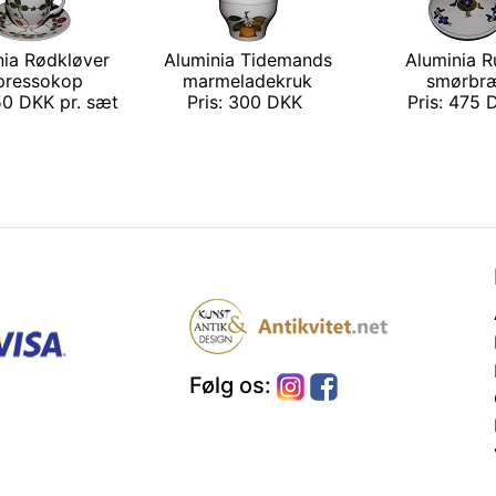
nia Rødkløver
Aluminia Tidemands
Aluminia R
pressokop
marmeladekruk
smørbr
50 DKK pr. sæt
Pris: 300 DKK
Pris: 475
Følg os: