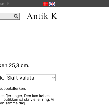
havn K
ken 25,3 cm.
tk.
suppetallerken.
es fjernlager. Den kan købes
 i butikken så skriv eller ring. Vi
ngen samme dag.