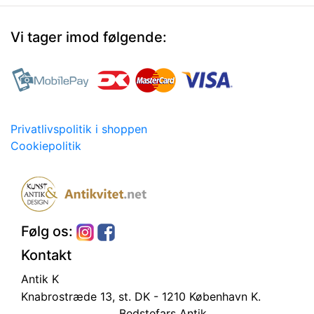
Vi tager imod følgende:
Privatlivspolitik i shoppen
Cookiepolitik
Følg os:
Kontakt
Antik K
Knabrostræde 13, st.
DK - 1210 København K.
Bedstefars Antik