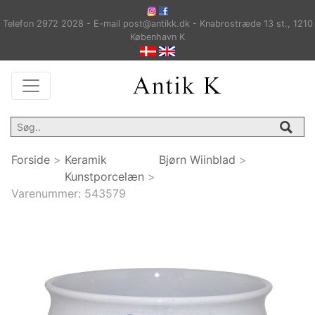
Telefon 2972 2028 - E-mail post@antikk.dk - Knabrostræde 13 st., 1210
København K
Forside
>
Keramik
Bjørn Wiinblad
>
Kunstporcelæn
>
Varenummer:
543579