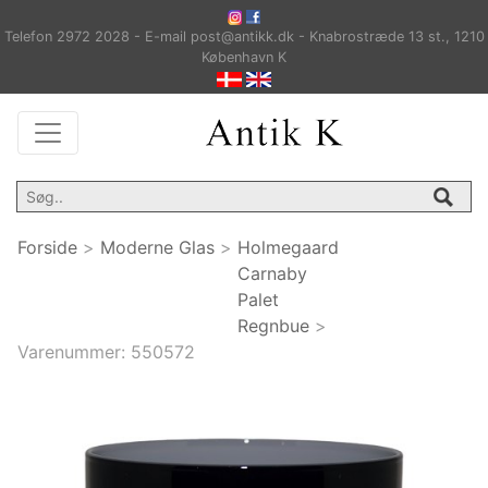
Telefon 2972 2028 - E-mail post@antikk.dk - Knabrostræde 13 st., 1210
København K
Forside
>
Moderne Glas
>
Holmegaard
Carnaby
Palet
Regnbue
>
Varenummer:
550572