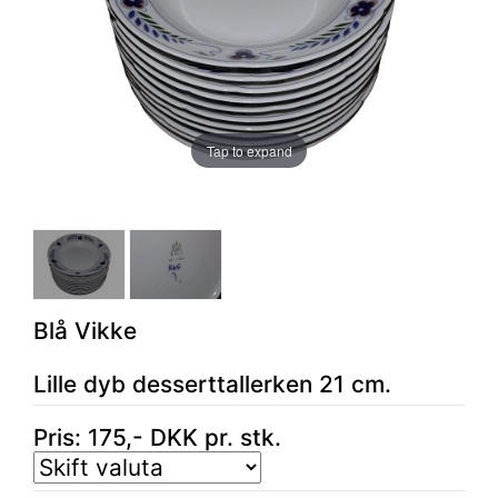
Tap to expand
Blå Vikke
Lille dyb desserttallerken 21 cm.
Pris:
175
,-
DKK
pr. stk.