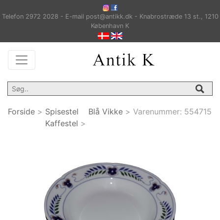
Telefon 2972 2028 - E-mail post@antikk.dk - Knabrostræde 13 st., 1210
København K
Forside
>
Spisestel
Blå Vikke
>
Varenummer:
554715
Kaffestel
>