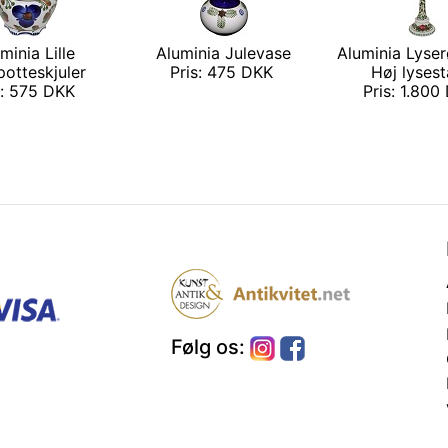
minia Lille
Aluminia Julevase
Aluminia Lyse
potteskjuler
Pris: 475 DKK
Høj lyses
s: 575 DKK
Pris: 1.80
Følg os: