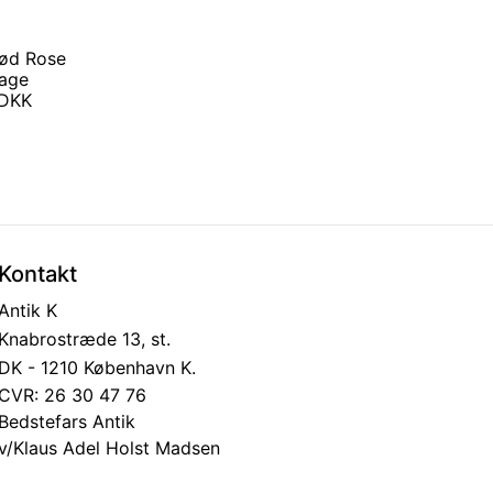
rød Rose
tage
0 DKK
Kontakt
Antik K
Knabrostræde 13, st.
DK - 1210 København K.
CVR: 26 30 47 76
Bedstefars Antik
v/Klaus Adel Holst Madsen