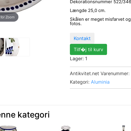
Dekorationsnummer 522/346
Længde 25,0 cm.
 for Zoom
Skålen er meget misfarvet og 
fotos.
Kontakt
Tilf�j til kurv
Lager: 1
Antikvitet.net Varenummer
:
Kategori:
Aluminia
enne kategori