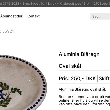
on 2972 2028 - E-mail post@antikk.dk - Knabrostræde 13 st., 1210 Køben
Åbningstider
Kontakt
:
559211
Aluminia Blåregn
Oval skål
Pris:
250
,-
DKK
Aluminia Blåregn, oval skål.
Bemærk denne vare er på vor
online, eller hvis du vil se den
kan ofte have den i forretni