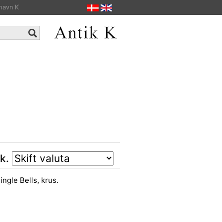
havn K
tk.
ngle Bells, krus.