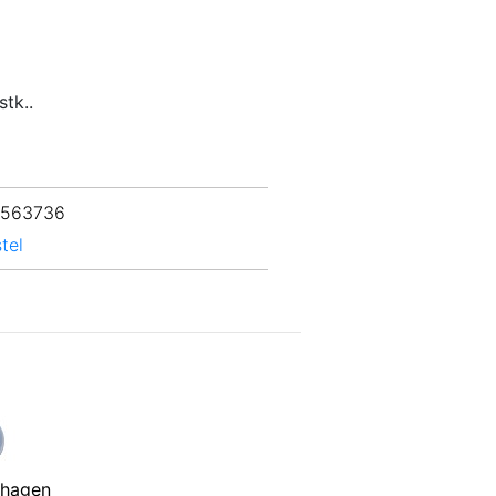
stk..
 563736
tel
nhagen