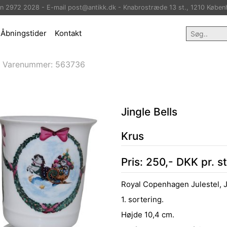
on 2972 2028 - E-mail post@antikk.dk - Knabrostræde 13 st., 1210 Køben
Åbningstider
Kontakt
>
Varenummer:
563736
Jingle Bells
Krus
Pris:
250
,-
DKK
pr. s
Royal Copenhagen Julestel, Ji
1. sortering.
Højde 10,4 cm.