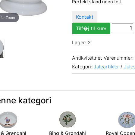
Perfekt stand uden fejl.
Kontakt
 for Zoom
Lager: 2
Antikvitet.net Varenummer
:
Kategori:
Juleartikler
/
Jules
enne kategori
 & Grøndahl
Bing & Grøndahl
Royal Cope