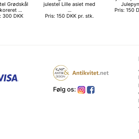
tel Grødskål
julestel Lille asiet med
Julepyn
koreret ...
...
Pris: 150
s: 300 DKK
Pris: 150 DKK pr. stk.
Følg os: