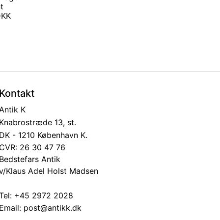
t
 DKK
Kontakt
Antik K
Knabrostræde 13, st.
DK - 1210 København K.
CVR: 26 30 47 76
Bedstefars Antik
v/Klaus Adel Holst Madsen
Tel:
+45 2972 2028
Email:
post@antikk.dk