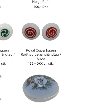
Helge Refn
K
400,- DKK
hagen
Royal Copenhagen
håndtag /
Rødt porcelænshåndtag /
knop
 stk.
125,- DKK pr. stk.