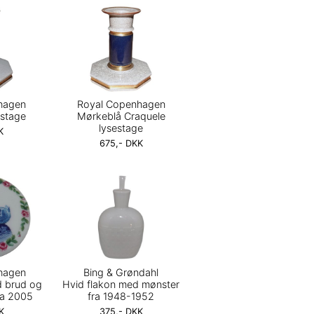
hagen
Royal Copenhagen
estage
Mørkeblå Craquele
lysestage
K
675,- DKK
hagen
Bing & Grøndahl
d brud og
Hvid flakon med mønster
ra 2005
fra 1948-1952
K
375,- DKK