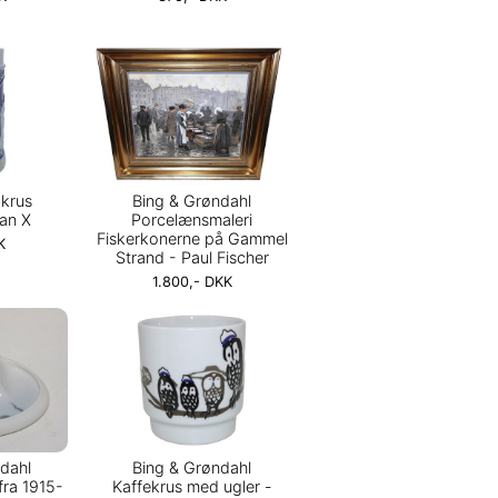
 krus
Bing & Grøndahl
ian X
Porcelænsmaleri
Fiskerkonerne på Gammel
K
Strand - Paul Fischer
1.800,- DKK
dahl
Bing & Grøndahl
fra 1915-
Kaffekrus med ugler -