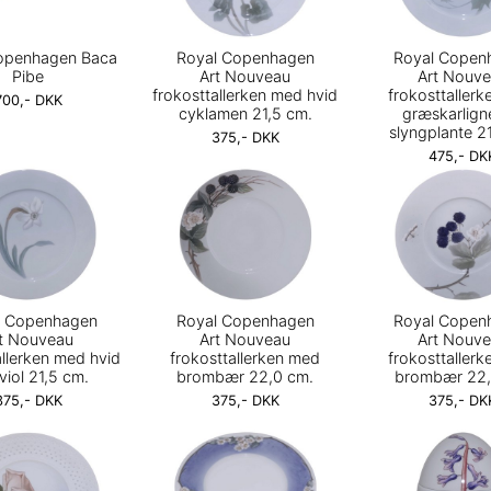
openhagen Baca
Royal Copenhagen
Royal Copen
Pibe
Art Nouveau
Art Nouv
frokosttallerken med hvid
frokosttaller
700,- DKK
cyklamen 21,5 cm.
græskarlig
slyngplante 2
375,- DKK
475,- DK
l Copenhagen
Royal Copenhagen
Royal Copen
t Nouveau
Art Nouveau
Art Nouv
allerken med hvid
frokosttallerken med
frokosttaller
viol 21,5 cm.
brombær 22,0 cm.
brombær 22,
375,- DKK
375,- DKK
375,- DK