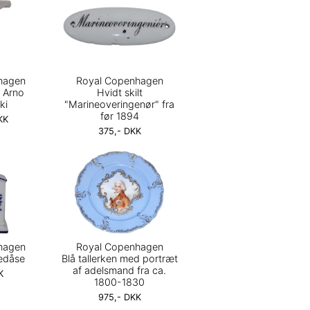
hagen
Royal Copenhagen
f Arno
Hvidt skilt
ki
"Marineoveringenør" fra
før 1894
KK
375,- DKK
hagen
Royal Copenhagen
tedåse
Blå tallerken med portræt
af adelsmand fra ca.
K
1800-1830
975,- DKK