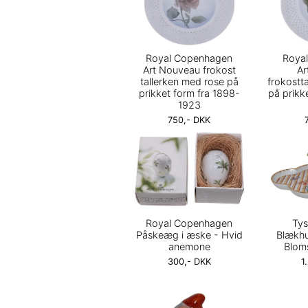
Royal Copenhagen
Roya
Art Nouveau frokost
Ar
tallerken med rose på
frokostt
prikket form fra 1898-
på prikk
1923
750,- DKK
Royal Copenhagen
Tys
Påskeæg i æske - Hvid
Blækhu
anemone
Blom
300,- DKK
1