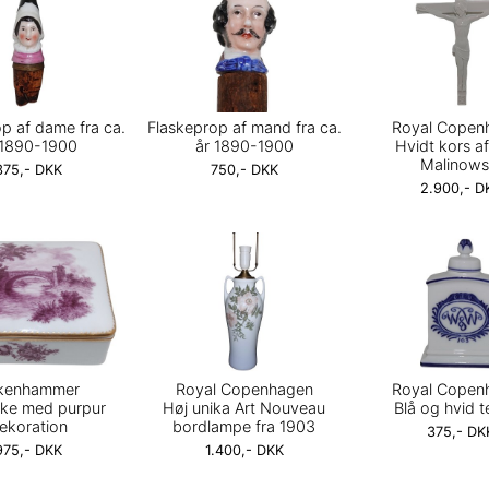
p af dame fra ca.
Flaskeprop af mand fra ca.
Royal Copen
 1890-1900
år 1890-1900
Hvidt kors a
Malinows
375,- DKK
750,- DKK
2.900,- D
rkenhammer
Royal Copenhagen
Royal Copen
ke med purpur
Høj unika Art Nouveau
Blå og hvid 
ekoration
bordlampe fra 1903
375,- DK
975,- DKK
1.400,- DKK