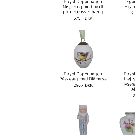
Royal Copenhagen
Ege
Nøglering med hvidt
Faja
porcelænsvedhæng
9
575,- DKK
Royal Copenhagen
Roya
Påskeæg med Blåmejse
Høj 
lyser
250,- DKK
Al