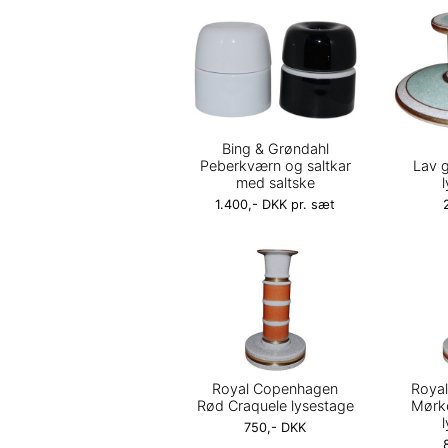
Bing & Grøndahl
Peberkværn og saltkar
Lav 
med saltske
1.400,- DKK pr. sæt
Royal Copenhagen
Roya
Rød Craquele lysestage
Mørke
750,- DKK