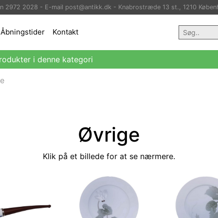
on 2972 2028 - E-mail post@antikk.dk - Knabrostræde 13 st., 1210 Køben
Åbningstider
Kontakt
rodukter i denne kategori
ge
Øvrige
Klik på et billede for at se nærmere.