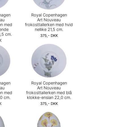
hagen
Royal Copenhagen
eau
Art Nouveau
ken med
frokosttallerken med hvid
nende
nellike 21,5 cm.
1,5 cm.
375,- DKK
K
hagen
Royal Copenhagen
eau
Art Nouveau
ken med
frokosttallerken med blå
0 cm.
klokke-ensian 22,0 cm.
K
375,- DKK