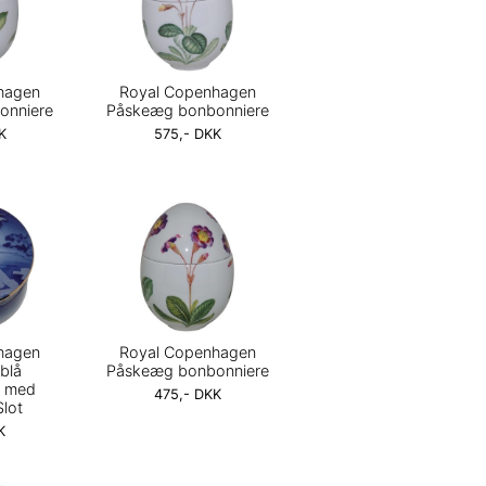
hagen
Royal Copenhagen
onniere
Påskeæg bonbonniere
K
575,- DKK
hagen
Royal Copenhagen
eblå
Påskeæg bonbonniere
e med
475,- DKK
lot
K