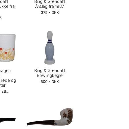
dahl
Bing & Grøndahl
ukke fra
Årsæg fra 1987
375,- DKK
K
hagen
Bing & Grøndahl
k
Bowlingkegle
 røde og
600,- DKK
ter
 stk.