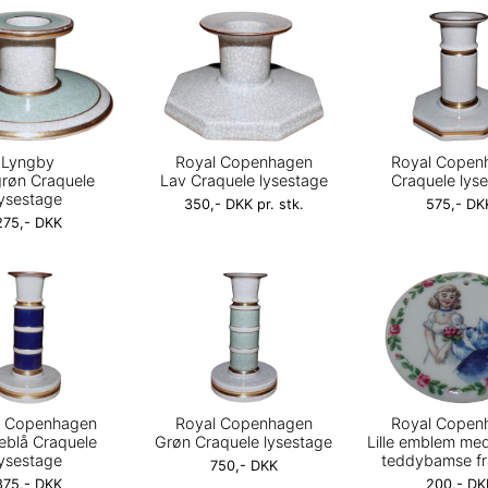
Lyngby
Royal Copenhagen
Royal Copen
grøn Craquele
Lav Craquele lysestage
Craquele lys
lysestage
350,- DKK pr. stk.
575,- DK
275,- DKK
l Copenhagen
Royal Copenhagen
Royal Copen
blå Craquele
Grøn Craquele lysestage
Lille emblem me
lysestage
teddybamse f
750,- DKK
875,- DKK
200,- DK