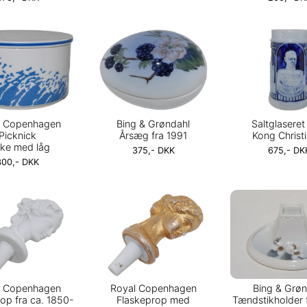
l Copenhagen
Bing & Grøndahl
Saltglaseret
Picknick
Årsæg fra 1991
Kong Christ
ke med låg
375,- DKK
675,- DK
300,- DKK
l Copenhagen
Royal Copenhagen
Bing & Grøn
op fra ca. 1850-
Flaskeprop med
Tændstikholder 