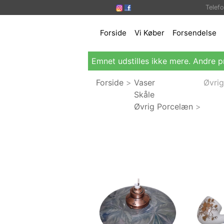
Telef
Forside
Vi Køber
Forsendelse
Emnet udstilles ikke mere. Andre p
Forside
>
Vaser
Øvri
Skåle
Øvrig Porcelæn
>