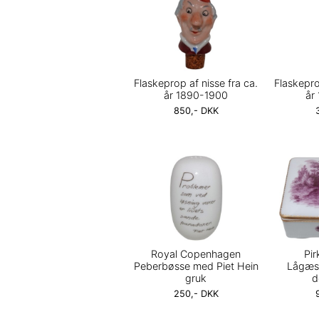
Flaskeprop af nisse fra ca.
Flaskepro
år 1890-1900
år
850,- DKK
Royal Copenhagen
Pi
Peberbøsse med Piet Hein
Lågæs
gruk
d
250,- DKK