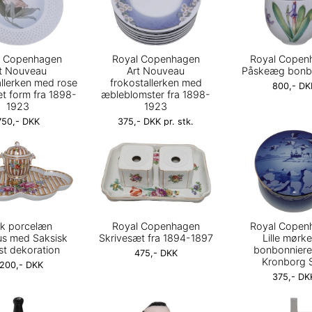
l Copenhagen
Royal Copenhagen
Royal Copen
t Nouveau
Art Nouveau
Påskeæg bonb
allerken med rose
frokostallerken med
800,- DK
et form fra 1898-
æbleblomster fra 1898-
1923
1923
750,- DKK
375,- DKK pr. stk.
k porcelæn
Royal Copenhagen
Royal Copen
s med Saksisk
Skrivesæt fra 1894-1897
Lille mørk
st dekoration
bonbonnier
475,- DKK
Kronborg S
.200,- DKK
375,- DK