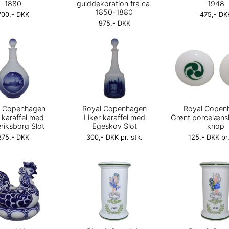
1880
gulddekoration fra ca.
1948
1850-1880
700,- DKK
475,- DK
975,- DKK
l Copenhagen
Royal Copenhagen
Royal Copen
 karaffel med
Likør karaffel med
Grønt porcelæns
riksborg Slot
Egeskov Slot
knop
375,- DKK
300,- DKK pr. stk.
125,- DKK pr.