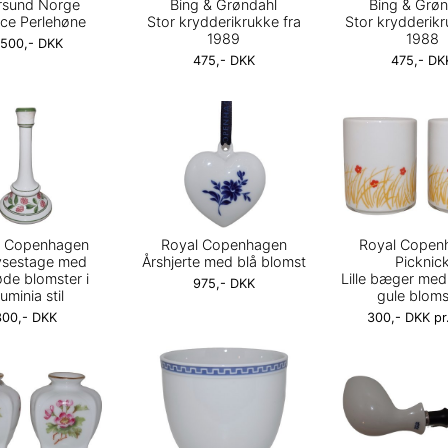
rsund Norge
Bing & Grøndahl
Bing & Grøn
nce Perlehøne
Stor krydderikrukke fra
Stor krydderikr
1989
1988
.500,- DKK
475,- DKK
475,- DK
l Copenhagen
Royal Copenhagen
Royal Copen
lysestage med
Årshjerte med blå blomst
Picknic
øde blomster i
Lille bæger med
975,- DKK
uminia stil
gule bloms
300,- DKK
300,- DKK pr.