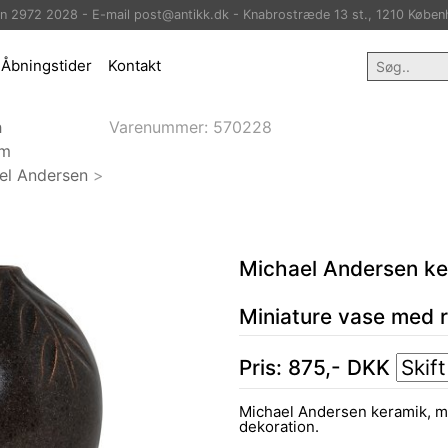
on 2972 2028 - E-mail post@antikk.dk - Knabrostræde 13 st., 1210 Køben
Åbningstider
Kontakt
h
Varenummer:
570228
lm
el Andersen
>
Michael Andersen ke
Miniature vase med r
Pris:
875
,-
DKK
Michael Andersen keramik, mi
dekoration.