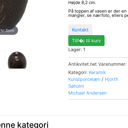
Højde 8,2 cm.
På toppen af vasen er der en l
mangler, se nærfoto, ellers p
Kontakt
 for Zoom
Tilf�j til kurv
Lager: 1
Antikvitet.net Varenummer
:
Kategori:
Keramik
Kunstporcelæn
/
Hjorth
Søholm
Michael Andersen
enne kategori