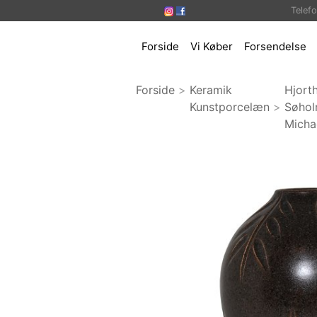
Telef
Forside
Vi Køber
Forsendelse
Forside
>
Keramik
Hjort
Kunstporcelæn
>
Søho
Micha