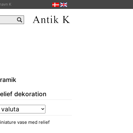
havn K
ramik
elief dekoration
niature vase med relief