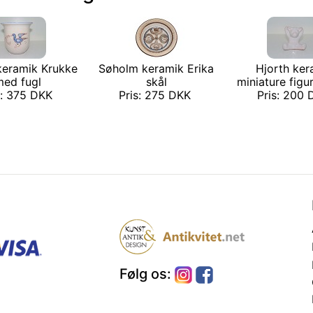
keramik Krukke
Søholm keramik Erika
Hjorth ker
med fugl
skål
miniature figur
s: 375 DKK
Pris: 275 DKK
Pris: 200
Følg os: