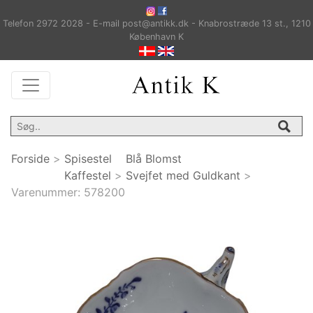
Telefon 2972 2028 - E-mail post@antikk.dk - Knabrostræde 13 st., 1210
København K
Forside
>
Spisestel
Blå Blomst
Kaffestel
>
Svejfet med Guldkant
>
Varenummer:
578200