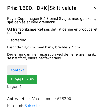
Pris:
1.500
,-
DKK
Royal Copenhagen Blå Blomst Svejfet med guldkant,
sjælden asiet med grenhank.
Ud fra fabriksmærket ses det, at denne er produceret
før 1894.
1. sortering.
Længde 14,7 cm. med hank, bredde 9,4 cm.
Der er en gammel reparation ved den ene grenhank,
se nærfoto, ellers perfekt stand.
Kontakt
Tilf�j til kurv
Lager: 1
Antikvitet.net Varenummer
: 578200
Kategori:
Spisestel