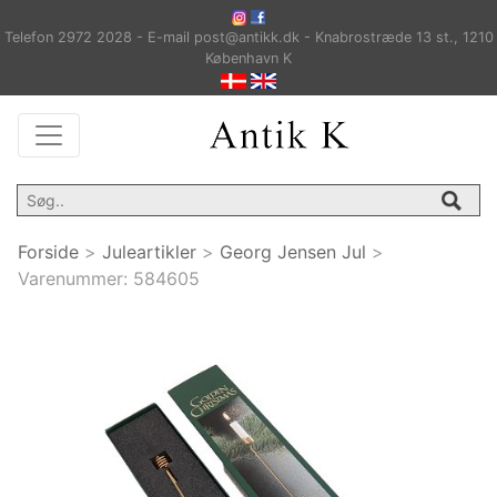
Telefon 2972 2028 - E-mail post@antikk.dk - Knabrostræde 13 st., 1210
København K
Forside
>
Juleartikler
>
Georg Jensen Jul
>
Varenummer:
584605