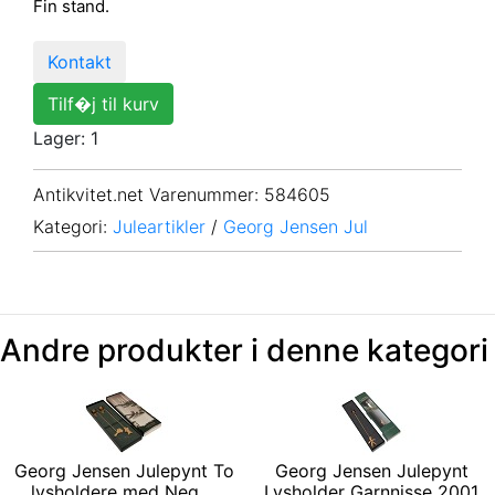
Fin stand.
Kontakt
Tilf�j til kurv
Lager: 1
Antikvitet.net Varenummer
: 584605
Kategori:
Juleartikler
/
Georg Jensen Jul
Andre produkter i denne kategori
Georg Jensen Julepynt To
Georg Jensen Julepynt
lysholdere med Neg ...
Lysholder Garnnisse 2001