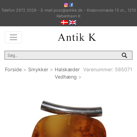
Telefon 2972 2028 - E-mail post@antikk.dk - Knabrostræde 13 st., 1210
København K
Forside
>
Smykker
>
Halskæder
Varenummer:
585071
Vedhæng
>