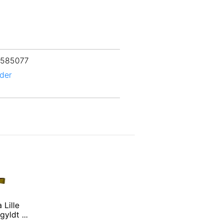
 585077
der
 Lille
yldt ...