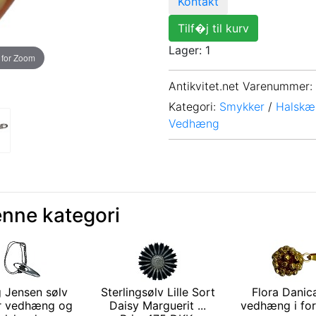
Kontakt
Tilf�j til kurv
Lager: 1
 for Zoom
Antikvitet.net Varenummer
:
Kategori:
Smykker
/
Halskæ
Vedhæng
enne kategori
 Jensen sølv
Sterlingsølv Lille Sort
Flora Danica
r vedhæng og
Daisy Marguerit ...
vedhæng i forg