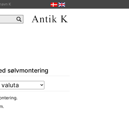
havn K
ed sølvmontering
ntering.
m.