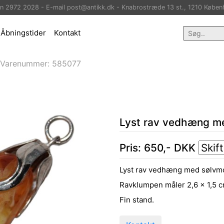
on 2972 2028 - E-mail post@antikk.dk - Knabrostræde 13 st., 1210 Køben
Åbningstider
Kontakt
Varenummer:
585077
Lyst rav vedhæng m
Pris:
650
,-
DKK
Lyst rav vedhæng med sølvmo
Ravklumpen måler 2,6 x 1,5 c
Fin stand.