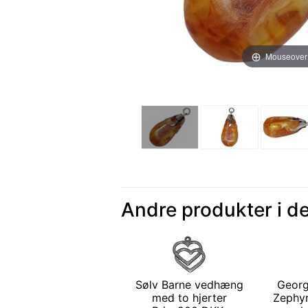
Mouseover
Andre produkter i d
Sølv Barne vedhæng
Georg
med to hjerter
Zephy