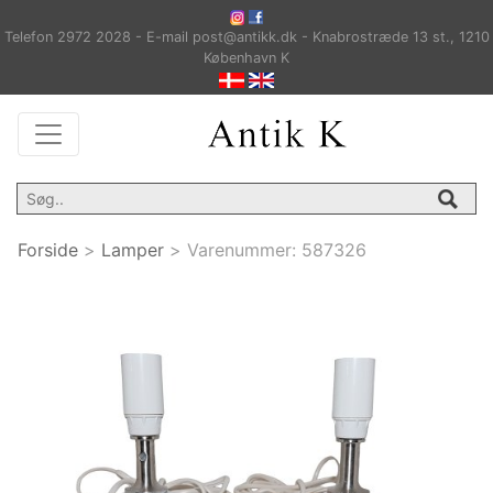
Telefon 2972 2028 - E-mail post@antikk.dk - Knabrostræde 13 st., 1210
København K
Forside
>
Lamper
>
Varenummer:
587326