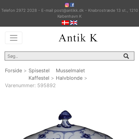
Telefon 2972 2028 - E-mail post@antikk.dk - Knabrostræde 13 st., 1210
København K
Forside
>
Spisestel
Musselmalet
Kaffestel
>
Halvblonde
>
Varenummer:
595892