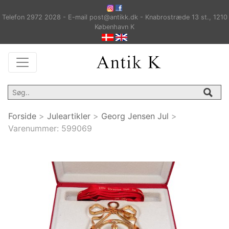
Telefon 2972 2028 - E-mail post@antikk.dk - Knabrostræde 13 st., 1210
København K
Forside
>
Juleartikler
>
Georg Jensen Jul
>
Varenummer:
599069