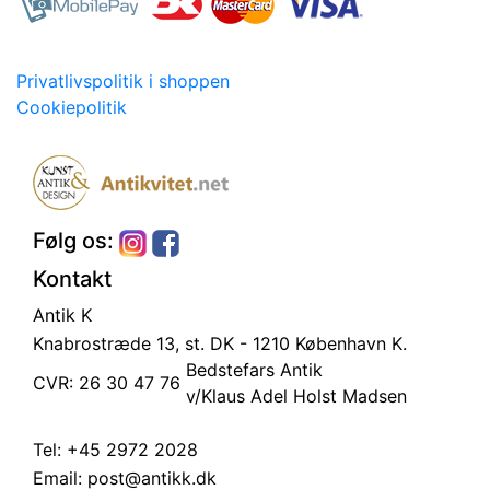
Privatlivspolitik i shoppen
Cookiepolitik
Følg os:
Kontakt
Antik K
Knabrostræde 13, st.
DK - 1210 København K.
Bedstefars Antik
CVR: 26 30 47 76
v/Klaus Adel Holst Madsen
Tel:
+45 2972 2028
Email:
post@antikk.dk