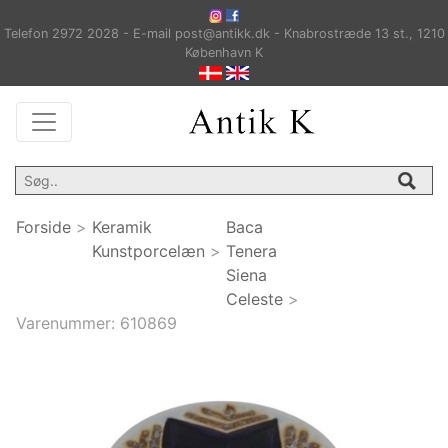
Telefon 2972 2028 - E-mail post@antikk.dk - Knabrostræde 13 st., 1210
København K
Forside
>
Keramik
Baca
Kunstporcelæn
>
Tenera
Siena
Celeste
>
Varenummer:
610869