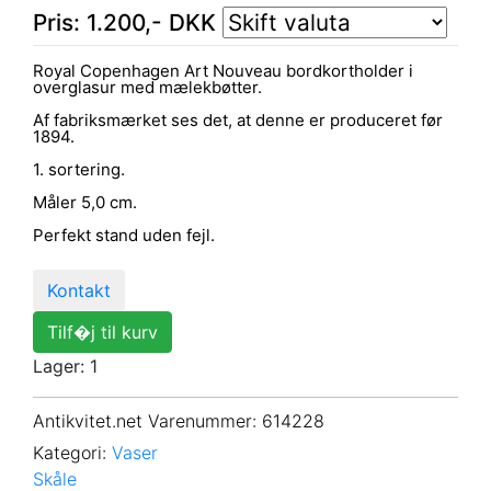
Pris:
1.200
,-
DKK
Royal Copenhagen Art Nouveau bordkortholder i
overglasur med mælekbøtter.
Af fabriksmærket ses det, at denne er produceret før
1894.
1. sortering.
Måler 5,0 cm.
Perfekt stand uden fejl.
Kontakt
Tilf�j til kurv
Lager: 1
Antikvitet.net Varenummer
: 614228
Kategori:
Vaser
Skåle