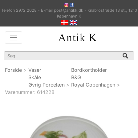
Telefon 2972 2028 - E-mail post@antikk.dk - Knabrostræde 13 st., 1210
København K
Forside
>
Vaser
Bordkortholder
Skåle
B&G
Øvrig Porcelæn
>
Royal Copenhagen
>
Varenummer:
614228