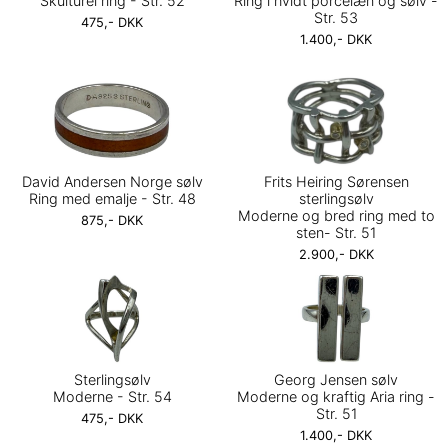
Skulturel ring - Str. 52
Ring i hvidt porcelæn og sølv -
Str. 53
475,- DKK
1.400,- DKK
David Andersen Norge sølv
Frits Heiring Sørensen
Ring med emalje - Str. 48
sterlingsølv
Moderne og bred ring med to
875,- DKK
sten- Str. 51
2.900,- DKK
Sterlingsølv
Georg Jensen sølv
Moderne - Str. 54
Moderne og kraftig Aria ring -
Str. 51
475,- DKK
1.400,- DKK