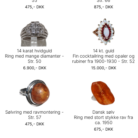
55
Str. 66
475,- DKK
875,- DKK
14 karat hvidguld
14 kt. guld
Ring med mange diamanter -
Fin cocktailring med opaler og
Str. 50
rubiner fra 1900-1930 - Str. 52
6.900,- DKK
15.000,- DKK
Sølvring med ravmontering -
Dansk sølv
Str. 57
Ring med stort stykke rav fra
ca. 1950
475,- DKK
675,- DKK