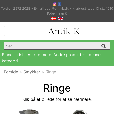
Telefon 2972 2028 - E-mail post@antikk.dk - Knabrostræde 13 st., 1210
København K
Emnet udstilles ikke mere. Andre produkter i denne
kategori
Forside
>
Smykker
>
Ringe
Ringe
Klik på et billede for at se nærmere.