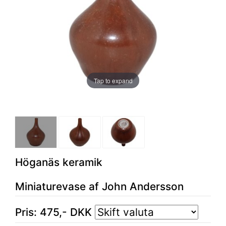
Tap to expand
Höganäs keramik
Miniaturevase af John Andersson
Pris:
475
,-
DKK