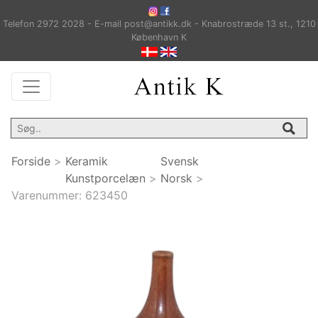
Telefon 2972 2028 - E-mail post@antikk.dk - Knabrostræde 13 st., 1210
København K
Forside
>
Keramik
Svensk
Kunstporcelæn
>
Norsk
>
Varenummer:
623450